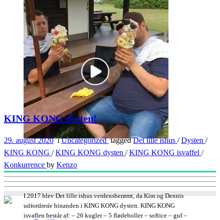
KING KONG dysten!
29. august 2020
i
Uncategorized
tagged
Det lille ishus
/
Dysten
/
KING KONG
/
KING KONG dysten
/
KING KONG isvaffel
/
Konkurrence
by
Kenzo
I 2017 blev Det lille ishus verdensberømt, da Kim og Dennis
udfordrede hinanden i KING KONG dysten. KING KONG
isvaflen består af: – 26 kugler – 5 flødeboller – softice – guf –