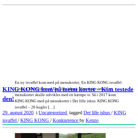
En ny isvaffel kom med på menukortet; En KING KONG isvaffel.
KING KONG kom på menu kortet – Kim testede
Line og Kim (ejerne af Det lille ishus), blev enige om, at en
menukortet skulle udvikles med en kæmpe is. Så i 2017 kom
den!
KING KONG med på menukortet i Det lille ishus. KING KONG
isvaffel – 26 kugler […]
29. august 2020
i
Uncategorized
tagged
Det lille ishus
/
KING
isvaffel
/
KING KONG
/
Konkurrence
by
Kenzo